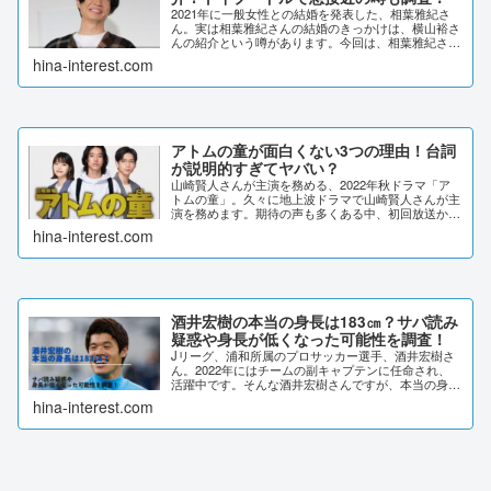
2021年に一般女性との結婚を発表した、相葉雅紀さ
ん。実は相葉雅紀さんの結婚のきっかけは、横山裕さ
んの紹介という噂があります。今回は、相葉雅紀さん
と奥さんの馴れ初めや、急接近した噂について調査し
hina-interest.com
ました。相葉雅紀と嫁の馴れ初めは横山裕の紹介？...
アトムの童が面白くない3つの理由！台詞
が説明的すぎてヤバい？
山崎賢人さんが主演を務める、2022年秋ドラマ「ア
トムの童」。久々に地上波ドラマで山崎賢人さんが主
演を務めます。期待の声も多くある中、初回放送から
「面白くない」と言われていました。不評の理由はな
hina-interest.com
んでしょうか？SNSの声やドラマの展開から、理...
酒井宏樹の本当の身長は183㎝？サバ読み
疑惑や身長が低くなった可能性を調査！
Jリーグ、浦和所属のプロサッカー選手、酒井宏樹さ
ん。2022年にはチームの副キャプテンに任命され、
活躍中です。そんな酒井宏樹さんですが、本当の身長
は183cmだと噂になっています。その噂と、サバ読み
hina-interest.com
疑惑や身長が低くなった可能性について調査し...