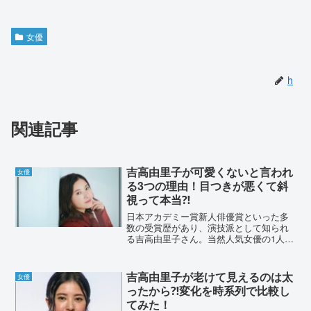
女優
h
関連記事
吉高由里子が可愛くないと言われ
女優
る3つの理由！目つきが悪くて斜
視って本当⁈
日本アカデミー賞新人俳優賞といった多
数の受賞歴があり、演技派として知られ
る吉高由里子さん。当然人気女優の1人で
すが、世間からは可愛くないとも言われ
ています。今回は、吉高由里子さんが可
愛くないと言われる理由を3つに分けて紹
吉高由里子が老けて見えるのは太
女優
介します！目つきが悪...
ったから⁈変化を時系列で比較し
てみた！