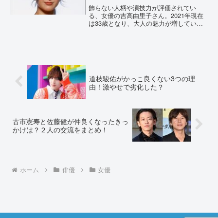
飾らない人柄や演技力が評価されてい
る、女優の吉高由里子さん。2021年現在
は33歳となり、大人の魅力が増していま
す。そんな彼女が「太った？」「老け
た？」と言われていました。太ったり痩
せたりを繰り返していたため、変化を時
系列で調査していきます...
道枝駿佑がかっこ良くない3つの理
由！激やせで劣化した？
古市憲寿と佐藤健が仲良くなったきっ
かけは？２人の交流をまとめ！
ホーム
俳優
女優