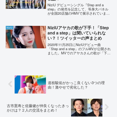
NiziU デビューシングル『Step and a
step』の発売を記念して、等身大パネル
が全国20店舗のHMVで展示されていま
す。実際に計測した情報からメンバーの
身長や体重を調査しました。NiziUメンバ
ーの身長は？等身大パネルで検証！...
NiziUアヤカの歌が下手！「Step
NiziU
and a step」は聞いていられな
い？！ツイッターの声まとめ
2020年11月25日にNiziUデビュー曲
「Step and a step」のフルMVが公開され
ました。MVでのアヤカさんの歌が「下手
すぎる」などの声が目立ちました。NiziU
アヤカさんの虹プロジェクトでの評価や
Twitterの声などをま...
道枝駿佑がかっこ良くない3つの理
由！激やせで劣化した？
古市憲寿と佐藤健が仲良くなったきっ
かけは？２人の交流をまとめ！