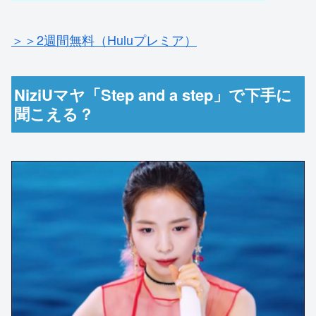
＞＞2週間無料（Huluプレミア）
NiziUマヤ「Step and a step」で下手に
聞こえる？