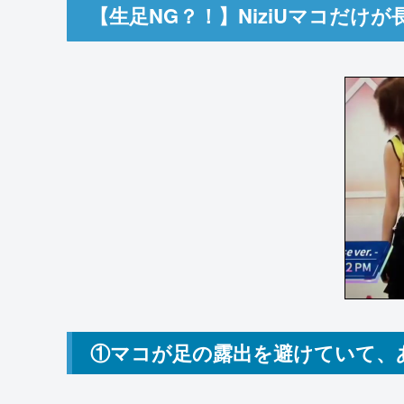
【生足NG？！】NiziUマコだけ
①マコが足の露出を避けていて、