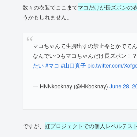
数々の衣装でここまで
マコだけが長ズボンの
うかもしれません。
マコちゃんて生脚出すの禁止令とかでて
なんでいつもマコちゃんだけ長ズボン！
たい
#マコ
#山口真子
pic.twitter.com/Xof
— HNNkooknay (@HKooknay)
June 28, 2
ですが、
虹プロジェクトでの個人レベルテス