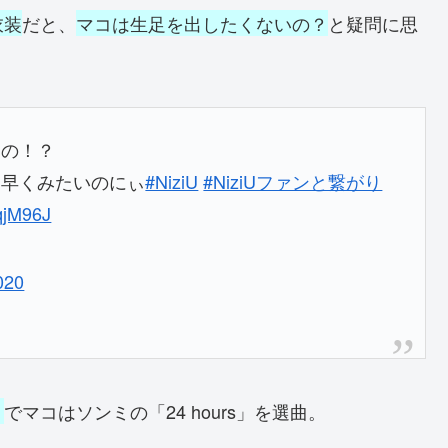
衣装
だと、
マコは生足を出したくないの？
と疑問に思
んの！？
？早くみたいのにぃ
#NiziU
#NiziUファンと繋がり
gqjM96J
020
ト
でマコはソンミの「24 hours」を選曲。