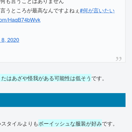
う何も言うことはありません
と言うところが最高なんですよねぇ
#何が言いたい
r.com/HaqB74bWvk
 8, 2020
またはあざや怪我がある可能性は低そう
です。
いスタイルよりも
ボーイッシュな服装が好み
です。