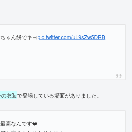
カちゃん餅でキヨ
pic.twitter.com/uL9sZw5DRB
外の衣装
で登場している場面がありました。
最高なんです❤️