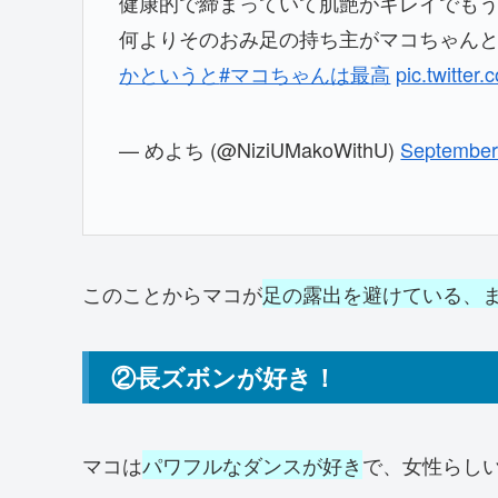
健康的で締まっていて肌艶がキレイでも
何よりそのおみ足の持ち主がマコちゃん
かというと
#マコちゃんは最高
pic.twitte
— めよち (@NiziUMakoWithU)
September
このことからマコが
足の露出を避けている、
②長ズボンが好き！
マコは
パワフルなダンスが好き
で、女性らし