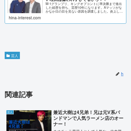
M-1グランプリ、キングオブコントに準決勝まで進出
した経歴を持ち、芸歴10年になります。Aマッソがな
かなか日の目を見ない原因を調査しました。炎上した
不適切発言や、嫌われる原因についてまとめました。
hina-interest.com
Aマッソ売れない理由は？ ・キングオブコント...
芸人
h
関連記事
兼近大樹は4兄弟！兄は元V系バ
芸人
ンドマンで人気ラーメン店のオー
ナー！