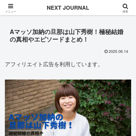
Once in a while
NEXT JOURNAL
メニュー
検索
Aマッソ加納の旦那は山下秀樹！極秘結婚
の真相やエピソードまとめ！
2025.06.14
アフィリエイト広告を利用しています。