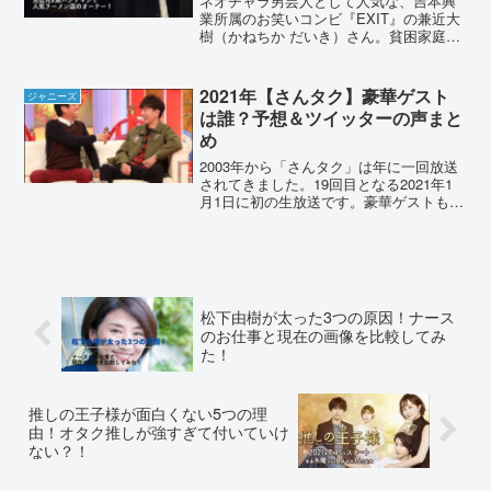
ネオチャラ男芸人として人気な、吉本興
業所属のお笑いコンビ『EXIT』の兼近大
樹（かねちか だいき）さん。貧困家庭で
育ったことでも知られる兼近大樹さん
は、お兄さん、お姉さん、妹がいる4兄弟
なのだとか。今回は、兼近大樹さんの3人
2021年【さんタク】豪華ゲスト
ジャニーズ
の兄弟を調査して...
は誰？予想＆ツイッターの声まと
め
2003年から「さんタク」は年に一回放送
されてきました。19回目となる2021年1
月1日に初の生放送です。豪華ゲストも出
演し3時間ノーカットで送られます。気に
なるゲストを予想しツイッターの声もま
とめました。2021年【さんタク】豪華ゲ
ストは...
松下由樹が太った3つの原因！ナース
のお仕事と現在の画像を比較してみ
た！
推しの王子様が面白くない5つの理
由！オタク推しが強すぎて付いていけ
ない？！