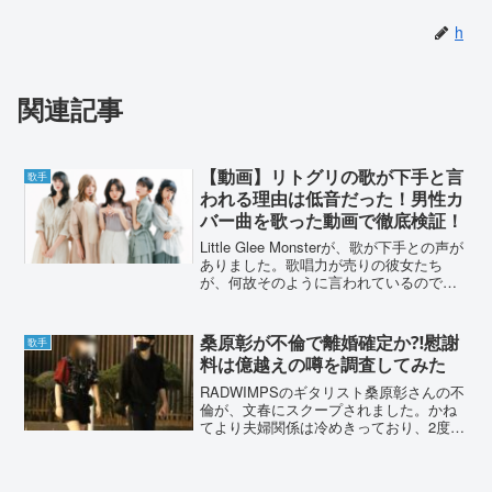
h
関連記事
【動画】リトグリの歌が下手と言
歌手
われる理由は低音だった！男性カ
バー曲を歌った動画で徹底検証！
Little Glee Monsterが、歌が下手との声が
ありました。歌唱力が売りの彼女たち
が、何故そのように言われているのでし
ょうか？どうやら、男性歌手の歌で「下
手」と言われていました。動画で検証し
ていきます。【動画】リトグリの歌が下
桑原彰が不倫で離婚確定か⁈慰謝
歌手
手と...
料は億越えの噂を調査してみた
RADWIMPSのギタリスト桑原彰さんの不
倫が、文春にスクープされました。かね
てより夫婦関係は冷めきっており、2度の
不倫で離婚は決定的なものとなります。
桑原彰さんが払う慰謝料はいくらになる
でしょうか？不倫の状況などから、詳し