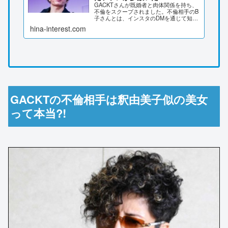
GACKTさんが既婚者と肉体関係を持ち、
不倫をスクープされました。不倫相手のB
子さんとは、インスタのDMを通じて知り
合っています。過去にもファン食いの噂
hina-interest.com
や、ファンとのインスタＤＭやり取りに
ついて調査しました。GACKTに10年前か
らファン食...
GACKTの不倫相手は釈由美子似の美女
って本当?!