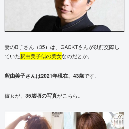
妻のB子さん（35）は、GACKTさんが以前交際し
ていた
釈由美子似の美女
なのだとか。
です。
釈由美子さんは2021年現在、43歳
彼女が、
がこちら。
35歳頃の写真