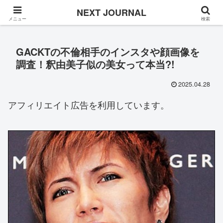
Once in a while
NEXT JOURNAL
メニュー
検索
GACKTの不倫相手のインスタや顔画像を
調査！釈由美子似の美女って本当?!
2025.04.28
アフィリエイト広告を利用しています。