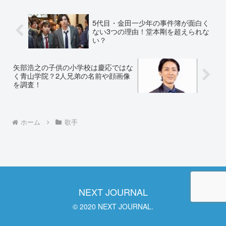
く調査しました。...
5代目・金田一少年の事件簿が面白く
ない3つの理由！堂本剛を超えられな
い？
矢部浩之の子供の小学校は慶応ではな
く青山学院？2人兄弟の名前や顔画像
を調査！
ホーム
歌手
NEXT JOURNAL
© 2020 NEXT JOURNAL.