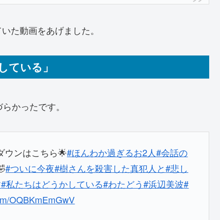
ていた動画をあげました。
かしている」
づらかったです。
ダウンはこちら🌟
#ほんわか過ぎるお2人
#会話の
🤣
#ついに今夜
#樹さんを殺害した真犯人と
#悲し
す
#私たちはどうかしている
#わたどう
#浜辺美波
#
r.com/OQBKmEmGwV