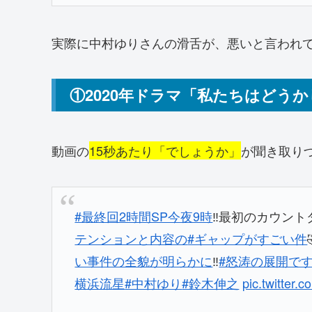
実際に中村ゆりさんの滑舌が、悪いと言われ
①2020年ドラマ「私たちはどう
動画の
15秒あたり「でしょうか」
が聞き取り
#最終回2時間SP今夜9時
‼️最初のカウント
テンションと内容の
#ギャップがすごい件
い事件の全貌が明らかに
‼️
#怒涛の展開で
横浜流星
#中村ゆり
#鈴木伸之
pic.twitte