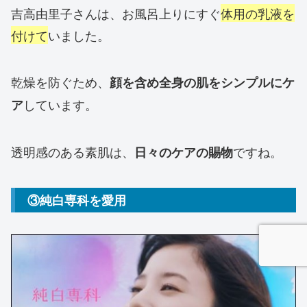
吉高由里子さんは、お風呂上りにすぐ
体用の乳液を
付けて
いました。
乾燥を防ぐため、
顔を含め全身の肌をシンプルにケ
しています。
ア
透明感のある素肌は、
ですね。
日々のケアの賜物
③純白専科を愛用