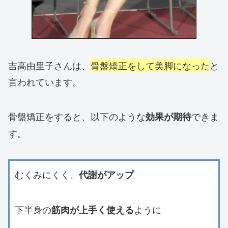
吉高由里子さんは、
骨盤矯正をして美脚になった
と
言われています。
骨盤矯正をすると、以下のような
できま
効果が期待
す。
むくみにくく、
代謝がアップ
下半身の
ように
筋肉が上手く使える