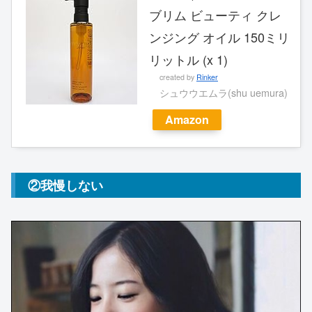
ブリム ビューティ クレ
ンジング オイル 150ミリ
リットル (x 1)
created by
Rinker
シュウウエムラ(shu uemura)
Amazon
②我慢しない