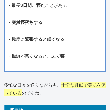
・最長
ことがある
3日間、寝た
・
する
突然寝落ち
・極度に
なる
緊張すると眠く
・機嫌が悪くなると、
ふて寝
多忙な日々を送りながらも、
十分な睡眠で美肌を保
っている
のですね。
⑤自炊