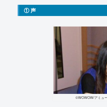
① 声
©WOWOW/アミュ