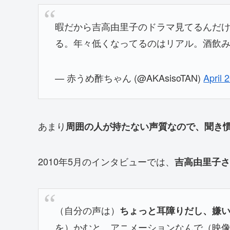
暇だから吉高由里子のドラマ見てるんだ
る。年々低くなってるのはリアル。酒飲
— 赤うめ酢ちゃん (@AKAsisoTAN)
April 
あまり
周囲の人が持たない声質なので、聞き
2010年5月のインタビューでは、
吉高由里子さ
（自分の声は）
ちょっと耳障りだし、嫌
を）かむと、アニメーションなんで（映