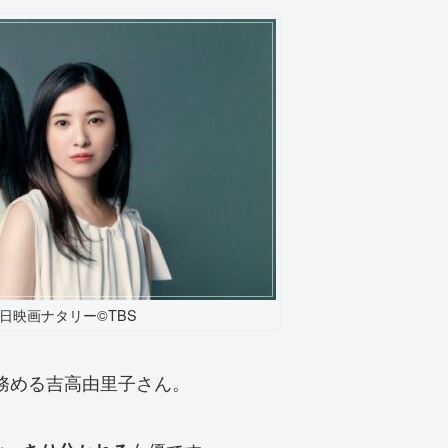
14日映画ナタリー©TBS
を務める吉高由里子さん。