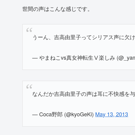
世間の声はこんな感じです。
うーん、吉高由里子ってシリアス声に欠
— やまねこvs真女神転生Ⅴ楽しみ (@_yama
なんだか吉高由里子の声は耳に不快感を
— Coca野郎 (@kyoGeKi)
May 13, 2013