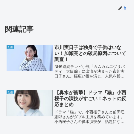
h
関連記事
市川実日子は独身で子供はいな
女優
い！加瀬亮との破局原因について
調査！
NHK連続テレビ小説「カムカムエヴリバ
ディ 大阪編」に出演が決まった市川実
日子さん。幅広い役を演じ、人気を博し
ていますが、プライベートでは一体どの
ような一面があるのでしょうか。結婚
は？子供はいるの？など調査していきま
【鼻水が衝撃】ドラマ『猫』小西
女優
す。市川実日子は独身で子...
桜子の演技がすごい！ネットの反
応まとめ
ドラマ「猫」で、小西桜子さんと前田旺
志郎さんがダブル主演を務めています。
小西桜子さんの鼻水演技が、話題になっ
ていました。どんなシーンで、体当たり
の演技を披露したのでしょうか。小西桜