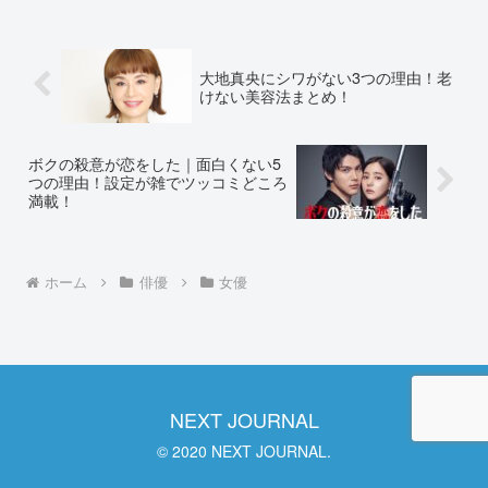
子さんの、心を掴む演技をまとめまし
た。ドラマ『猫』小西桜子の...
大地真央にシワがない3つの理由！老
けない美容法まとめ！
ボクの殺意が恋をした｜面白くない5
つの理由！設定が雑でツッコミどころ
満載！
ホーム
俳優
女優
NEXT JOURNAL
© 2020 NEXT JOURNAL.