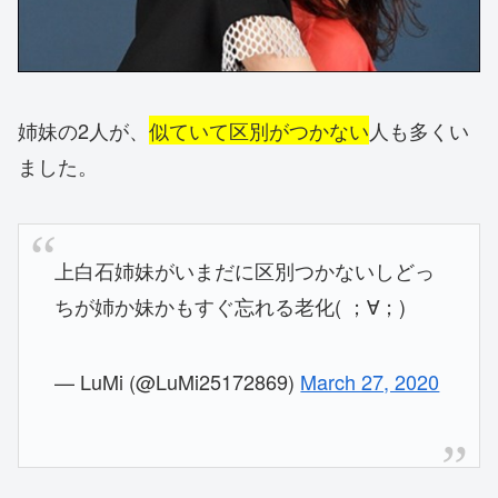
姉妹の2人が、
似ていて区別がつかない
人も多くい
ました。
上白石姉妹がいまだに区別つかないしどっ
ちが姉か妹かもすぐ忘れる老化( ；∀；)
— LuMi (@LuMi25172869)
March 27, 2020