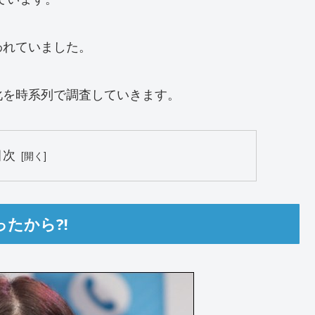
われていました。
化を時系列で調査していきます。
目次
ったから⁈