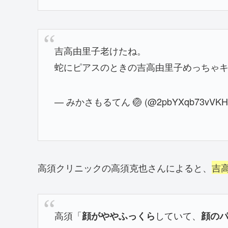
吉高由里子老けたね。
蛇にピアスのときの吉高由里子めっちゃ
— みかさもるてん 🏐 (@2pbYXqb73vVKH
高須クリニックの高須克也さんによると、
吉
高須
「
していて、
顔がややふっくら
顔の