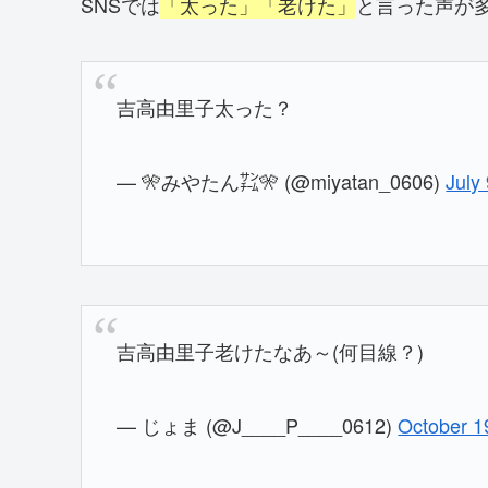
SNSでは
「太った」「老けた」
と言った声が
吉高由里子太った？
— 🎌みやたん㌠🎌 (@miyatan_0606)
July
吉高由里子老けたなあ～(何目線？)
— じょま (@J____P____0612)
October 1