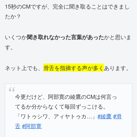
15秒のCMですが、完全に聞き取ることはできまし
たか？
いくつか
かと思いま
聞き取れなかった言葉があった
す。
ネット上でも、
滑舌を指摘する声が多く
あります。
今更だけど、阿部寛の綾鷹のCMは何言っ
てるか分からなくて毎回ずっこける。
「ワトゥシワ、アィヤトゥカ…」
#綾鷹
#滑
舌
#阿部寛