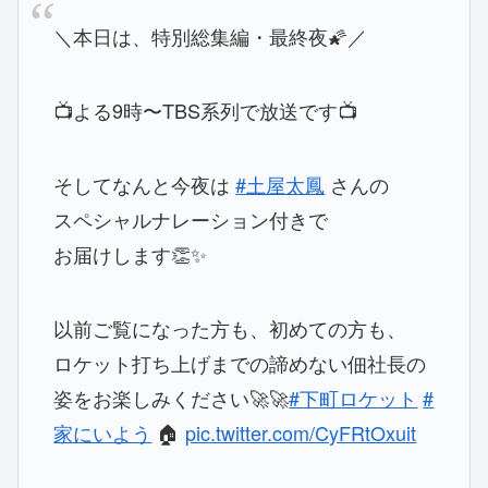
＼本日は、特別総集編・最終夜🌠／
📺よる9時〜TBS系列で放送です📺
そしてなんと今夜は
#土屋太鳳
さんの
スペシャルナレーション付きで
お届けします👏✨
以前ご覧になった方も、初めての方も、
ロケット打ち上げまでの諦めない佃社長の
姿をお楽しみください🚀🚀
#下町ロケット
#
家にいよう
🏠
pic.twitter.com/CyFRtOxuit