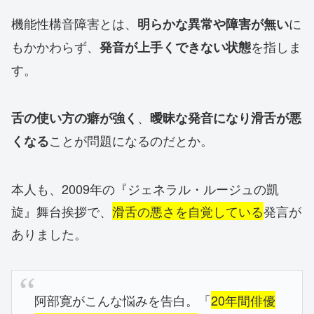
機能性構音障害とは、
に
明らかな異常や障害が無い
もかかわらず、
を指しま
発音が上手くできない状態
す。
、
舌の使い方の癖が強く
曖昧な発音になり滑舌が悪
ことが問題になるのだとか。
くなる
本人も、2009年の『ジェネラル・ルージュの凱
旋』舞台挨拶で、
滑舌の悪さを自覚している
発言が
ありました。
阿部寛がこんな悩みを告白。「
20年間俳優