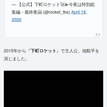
— 【公式】下町ロケット🚀💫今夜は特別総
集編・最終夜🤗 (@rocket_tbs)
April 18,
2020
2015年から『
』で主人公、佃航平を
下町ロケット
演じました。