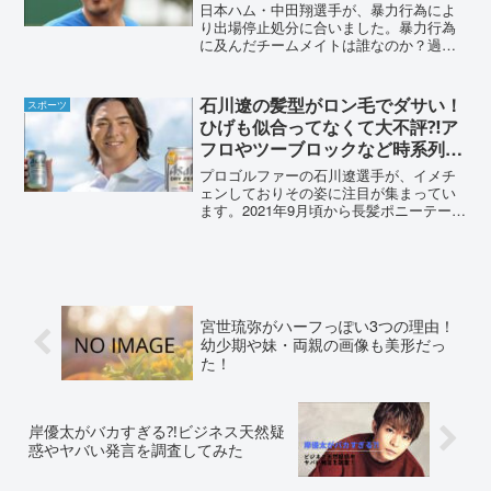
日本ハム・中田翔選手が、暴力行為によ
り出場停止処分に合いました。暴力行為
に及んだチームメイトは誰なのか？過去
の行動などから、調査しました。中田翔
の暴力行為がヤバすぎる！2021年8月11
日中田翔内野手に、出場停止処分が科さ
石川遼の髪型がロン毛でダサい！
スポーツ
れました。当面の間...
ひげも似合ってなくて大不評⁈ア
フロやツーブロックなど時系列で
まとめてみた
プロゴルファーの石川遼選手が、イメチ
ェンしておりその姿に注目が集まってい
ます。2021年9月頃から長髪ポニーテール
で、さらに髭も伸ばしていました。その
姿に「似合っていない」「ダサい」など
と言われています。石川遼選手の髪型の
変化を、詳しく調査...
宮世琉弥がハーフっぽい3つの理由！
幼少期や妹・両親の画像も美形だっ
た！
岸優太がバカすぎる⁈ビジネス天然疑
惑やヤバい発言を調査してみた