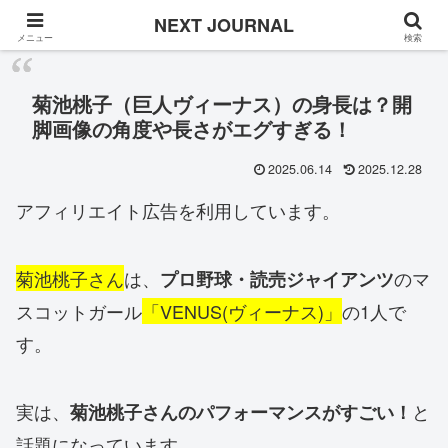
Once in a while
NEXT JOURNAL
メニュー
検索
菊池桃子（巨人ヴィーナス）の身長は？開
脚画像の角度や長さがエグすぎる！
2025.06.14
2025.12.28
アフィリエイト広告を利用しています。
菊池桃子さん
は、
のマ
プロ野球・読売ジャイアンツ
スコットガール
「VENUS(ヴィーナス)」
の1人で
す。
実は、
と
菊池桃子さんのパフォーマンスがすごい！
話題になっています。