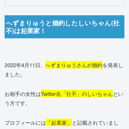
へずまりゅうと婚約したしいちゃん(社
不)は起業家！
2022年4月11日、
へずまりゅうさんが婚約
を発表し
ました。
お相手の女性は
Twitter名「社不」のしいちゃん
とい
う方です。
プロフィールには
「起業家」
と記載されていまし