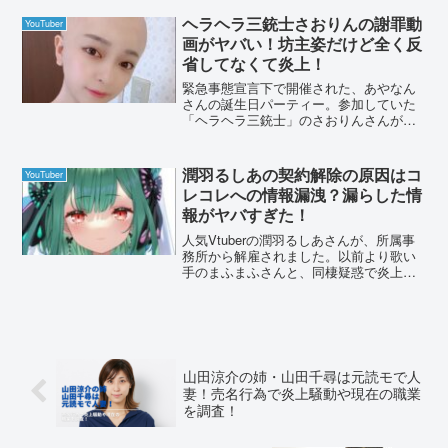
ヘラヘラ三銃士さおりんの謝罪動
YouTuber
画がヤバい！坊主姿だけど全く反
省してなくて炎上！
緊急事態宣言下で開催された、あやなん
さんの誕生日パーティー。参加していた
「ヘラヘラ三銃士」のさおりんさんが、
YouTubeに謝罪動画をアップ。サムネは
坊主姿で反省していると思いきや、なん
と歌っている動画がアップされていまし
潤羽るしあの契約解除の原因はコ
YouTuber
た。反省の様子が見...
レコレへの情報漏洩？漏らした情
報がヤバすぎた！
人気Vtuberの潤羽るしあさんが、所属事
務所から解雇されました。以前より歌い
手のまふまふさんと、同棲疑惑で炎上し
ていますが、解雇の原因はなんでしょう
か？理由を詳しく調査しました。潤羽る
しあの契約解除の原因はコレコレへの情
報漏洩？漏らした情...
山田涼介の姉・山田千尋は元読モで人
妻！売名行為で炎上騒動や現在の職業
を調査！