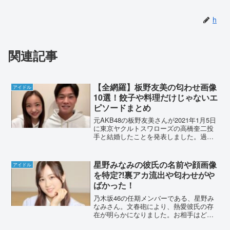
h
関連記事
【全網羅】板野友美の匂わせ画像
アイドル
10選！餃子や料理だけじゃないエ
ピソードまとめ
元AKB48の板野友美さんが2021年1月5日
に東京ヤクルトスワローズの高橋奎二投
手と結婚したことを発表しました。過去
のSNSで匂わせ投稿をしていたのでは？
という声が多くありました。板野友美さ
んは「匂わせ投稿」をしていたのか調査
星野みなみの彼氏の名前や顔画像
アイドル
しました。【...
を特定⁈裏アカ流出や匂わせがや
ばかった！
乃木坂46の任期メンバーである、星野み
なみさん。文春砲により、熱愛彼氏の存
在が明らかになりました。お相手はどん
な方なのでしょうか？名前や勤務先な