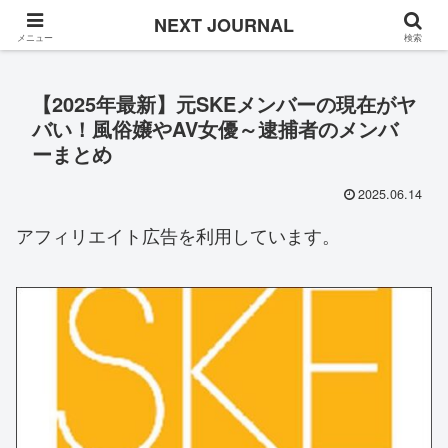
Once in a while
NEXT JOURNAL
メニュー
検索
【2025年最新】元SKEメンバーの現在がヤ
バい！風俗嬢やAV女優～逮捕者のメンバ
ーまとめ
2025.06.14
アフィリエイト広告を利用しています。