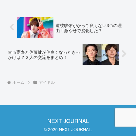
ど、詳しい情報を調査しました。星野み
なみの彼氏の名前や顔画像を特定⁈みなみ
ちゃん…😭😭😭#星野み...
道枝駿佑がかっこ良くない3つの理
由！激やせで劣化した？
古市憲寿と佐藤健が仲良くなったきっ
かけは？２人の交流をまとめ！
ホーム
アイドル
NEXT JOURNAL
© 2020 NEXT JOURNAL.