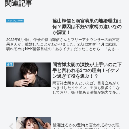
関連記事
篠山輝信と雨宮萌果の離婚理由は
アナウンサー
何？原因は不妊や家柄の違いなの
か調査！
2022年6月4日、俳優の篠山輝信さんとフリーアナウンサーの雨宮萌
果さんが、離婚したことがわかりました。2人は2019年1月に結婚、
馴れ初めはNHK情報番組の「あさイチ」だったことから、「あさイ
チ婚」と話題になりました。離婚報告の際、雨宮萌...
間宮祥太朗の演技が上手いのに下
俳優
手と言われる3つの理由！イケメ
ン過ぎて役を選ぶ！？
間宮祥太朗さんといえば、目鼻立ちがく
っきりしたイケメン。主演も数多くこな
しており、振り幅ある演技が魅力で多く
の女性ファンを魅了しています。そんな
間宮祥太朗さんですが、SNS上では「演
技が下手」と気になる声が寄せられてい
ました。詳しく調査して...
綾瀬はるかの豊胸と言われる3つの理