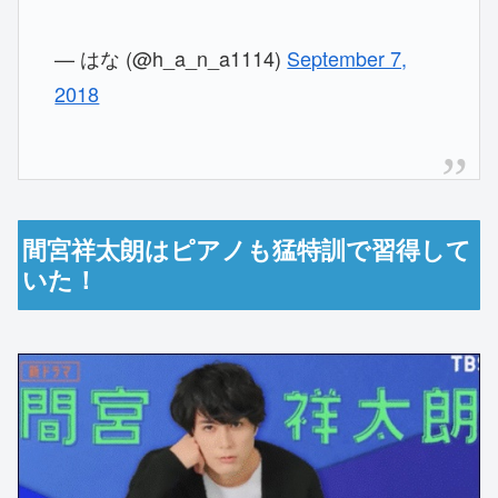
— はな (@h_a_n_a1114)
September 7,
2018
間宮祥太朗はピアノも猛特訓で習得して
いた！