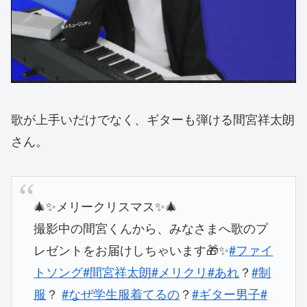
歌が上手いだけでなく、ギターも弾ける間宮祥太朗
さん。
🎄✨メリークリスマス✨🎄
撮影中の間宮くんから、みなさまへ歌のプ
レゼントをお届けしちゃいます🎁✨
#ファイ
トソング
#間宮祥太朗
#メリクリ
#あれ
？
#制
服
？
#なぜ学生服着てるの
？
#ギター男子
#