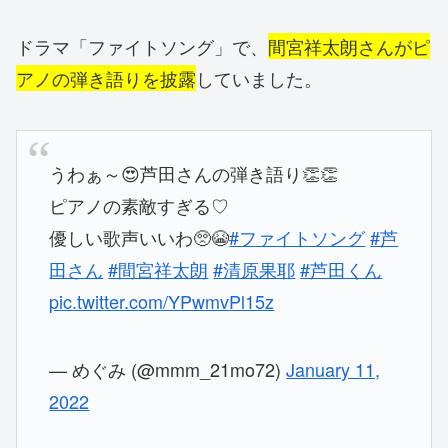
ドラマ「ファイトソング」で、
間宮祥太朗
さんがピ
アノの弾き語りを披露
していました。
うわぁ～😍芦田さんの弾き語り👏👏
ピアノの素敵すぎる♡
優しい歌声いいわ🥺😭
#ファイトソング
#芦
田さん
#間宮祥太朗
#清原果耶
#芦田くん
pic.twitter.com/YPwmvPl15z
— めぐみ (@mmm_21mo72)
January 11,
2022