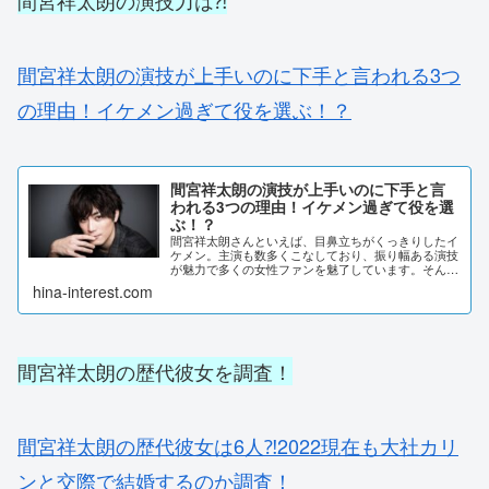
間宮祥太朗の演技力は⁈
間宮祥太朗の演技が上手いのに下手と言われる3つ
の理由！イケメン過ぎて役を選ぶ！？
間宮祥太朗の演技が上手いのに下手と言
われる3つの理由！イケメン過ぎて役を選
ぶ！？
間宮祥太朗さんといえば、目鼻立ちがくっきりしたイ
ケメン。主演も数多くこなしており、振り幅ある演技
が魅力で多くの女性ファンを魅了しています。そんな
間宮祥太朗さんですが、SNS上では「演技が下手」と
hina-interest.com
気になる声が寄せられていました。詳しく調査して...
間宮祥太朗の歴代彼女を調査！
間宮祥太朗の歴代彼女は6人⁈2022現在も大社カリ
ンと交際で結婚するのか調査！