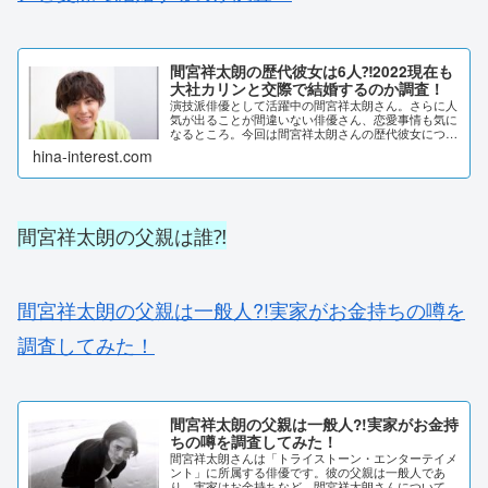
間宮祥太朗の歴代彼女は6人⁈2022現在も
大社カリンと交際で結婚するのか調査！
演技派俳優として活躍中の間宮祥太朗さん。さらに人
気が出ることが間違いない俳優さん、恋愛事情も気に
なるところ。今回は間宮祥太朗さんの歴代彼女につい
て調査してみました。間宮祥太朗の歴代彼女は6人⁈
hina-interest.com
最近はスポーツ番組など、マルチな活躍の多い注目
の...
間宮祥太朗の父親は誰⁈
間宮祥太朗の父親は一般人?!実家がお金持ちの噂を
調査してみた！
間宮祥太朗の父親は一般人?!実家がお金持
ちの噂を調査してみた！
間宮祥太朗さんは「トライストーン・エンターテイメ
ント」に所属する俳優です。彼の父親は一般人であ
り、実家はお金持ちなど、間宮祥太朗さんについて