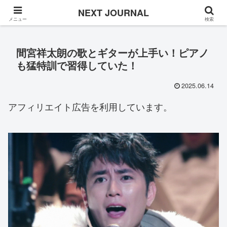
Once in a while
NEXT JOURNAL
メニュー
検索
間宮祥太朗の歌とギターが上手い！ピアノ
も猛特訓で習得していた！
2025.06.14
アフィリエイト広告を利用しています。