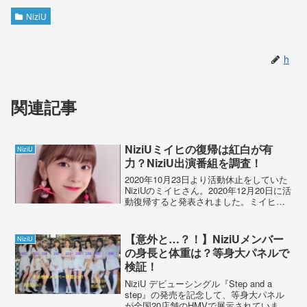
NiziU
h
関連記事
NiziUミイヒの復帰は紅白が有
NiziU
力？NiziU出演番組を調査！
2020年10月23日より活動休止をしていた
NiziUのミイヒさん。2020年12月20日に活
動復帰すると発表されました。ミイヒさ
んの復帰した姿を見れるのはいつなの
か？！調査しました。NiziUミイヒの復帰
はいつで番組は何？2020年10月...
【意外と…？！】NiziUメンバー
NiziU
の身長と体重は？等身大パネルで
検証！
NiziU デビューシングル『Step and a
step』の発売を記念して、等身大パネル
が全国20店舗のHMVで展示されていま