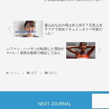
す。実際に計測した情報からメンバーの
身長や体重を調査しました。NiziUメンバ
ーの身長は？等身大パネルで検証！...
森山みなみの母は井上佳子？元美人女
子アナで現在ドキュメンタリー作家だ
った！
シファン・ハッサンが転倒した理由が
ヤバい！原因を動画で検証してみた
ホーム
歌手
NiziU
NEXT JOURNAL