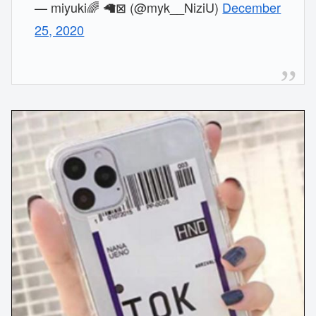
— miyuki🌈 🦙⊠ (@myk__NiziU)
December
25, 2020