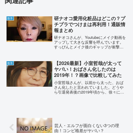
研ナオコ愛用化粧品はどこの？プ
歌手
チプラでつけまは再利用！通販情
報まとめ
研ナオコさんが、Youtubeにメイク動画を
アップして大きな反響を呼んでいます。
すっぴんとメイク後のギャップが衝撃で
した。研ナオコさんが愛用している化粧
品はどこのメーカーのものなのでしょう
か？通販情報などをまとめました。研ナ
【2026最新】小室哲哉が太って
歌手
オコ愛用化粧品は...
ヤバい！おばさん化したのは
2019年！？画像で比較してみた
小室哲哉さんが、以前から太った、おば
さん化したと言われていました。どうや
ら引退発表後の2019年頃から、徐々に太
っていたようです。画像で変化を比較し
てみました。【2026最新】小室哲哉が太
ってヤバい！おばさん化したのは2019
年！？画像で比...
芸人・エルフが面白くない3つの理
由！コンビ格差がヤバい？