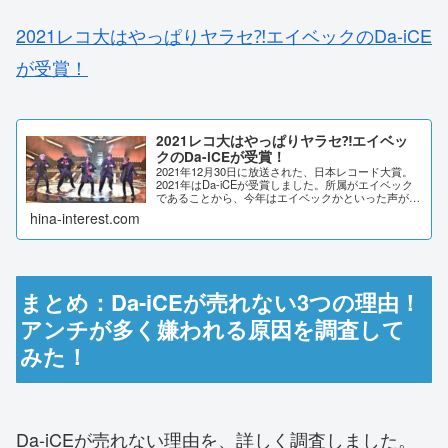
2021レコ大はやっぱりヤラセ⁈エイベックのDa-iCE
が受賞！
2021レコ大はやっぱりヤラセ⁈エイベッ
クのDa-iCEが受賞！
2021年12月30日に放送された、日本レコード大賞。
2021年はDa-iCEが受賞しました。所属がエイベック
であることから、今年はエイベックかといった声があ
がっています。毎年やらせ疑惑や、出来レースでは？
hina-interest.com
といったSNSの声をまとめました。...
まとめ：Da-iCEが売れない3つの理由！
アンチが多く嫌われる原因を調査して
みた！
Da-iCEが売れない理由を、詳しく調査しました。