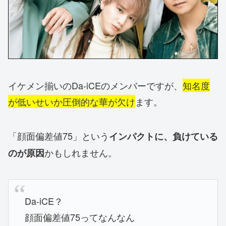
イケメン揃いのDa-iCEのメンバーですが、
知名度
が低いせいか圧倒的な華が欠け
ます。
「顔面偏差値75」という
インパクトに、負けている
かもしれません。
のが原因
Da-iCE？
顔面偏差値75ってなんなん