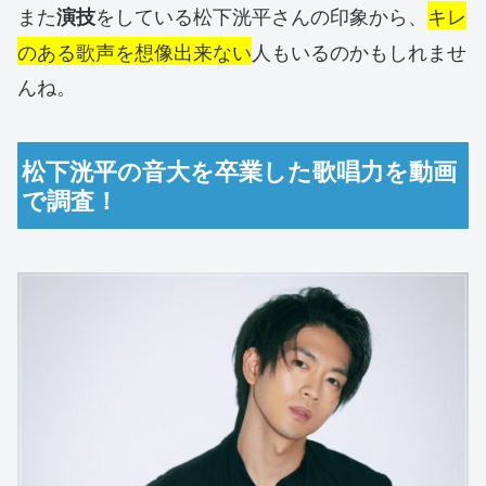
また
をしている松下洸平さんの印象から、
キレ
演技
のある歌声を想像出来ない
人もいるのかもしれませ
んね。
松下洸平の音大を卒業した歌唱力を動画
で調査！