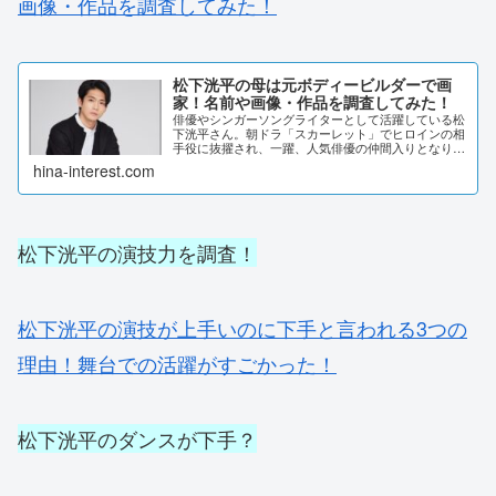
画像・作品を調査してみた！
松下洸平の母は元ボディービルダーで画
家！名前や画像・作品を調査してみた！
俳優やシンガーソングライターとして活躍している松
下洸平さん。朝ドラ「スカーレット」でヒロインの相
手役に抜擢され、一躍、人気俳優の仲間入りとなりま
した。そんな松下洸平さんの母親が、元ボディービル
hina-interest.com
ダーで画家であると騒がれています。詳しく調査し
て...
松下洸平の演技力を調査！
松下洸平の演技が上手いのに下手と言われる3つの
理由！舞台での活躍がすごかった！
松下洸平のダンスが下手？