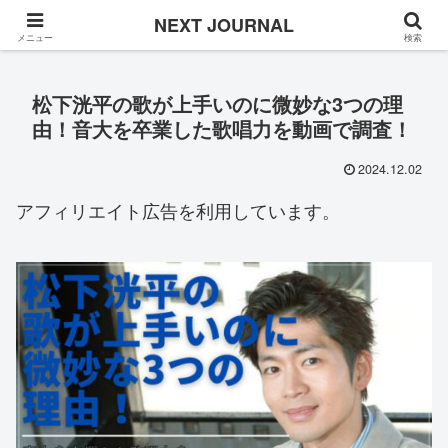
Once in a while
NEXT JOURNAL
メニュー
検索
松下洸平の歌が上手いのに微妙な3つの理
由！音大を卒業した歌唱力を動画で調査！
2024.12.02
アフィリエイト広告を利用しています。