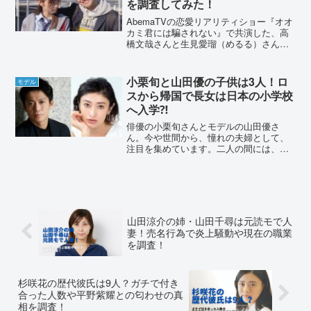
を調査してみた！
AbemaTVの恋愛リアリティショー『オオ
カミ君には騙されない』で共演した、高
橋文哉さんと生見愛瑠（めるる）さん。2
人は番組内で両想いになっていました
が、番組終了後はお付き合いしていない
のだとか。そんな「ふみめるコンビ」に
小栗旬と山田優の子供は3人！ロ
モデル
ついて調査しました...
スから帰国で長女は日本の小学校
へ入学⁈
俳優の小栗旬さんとモデルの山田優さ
ん。今や世間から、憧れの夫婦として、
注目を集めています。二人の間には、現
在3人のお子さんがいました。今回は理想
の家族の、お子さんの事について調べて
いきます。小栗旬と山田優の子供は3人！
2012年に、小栗旬さ...
山田涼介の姉・山田千尋は元読モで人
妻！売名行為で炎上騒動や現在の職業
を調査！
杉咲花の歴代彼氏は9人？ガチで付き
合った人数や平野紫耀との匂わせの真
相を調査！