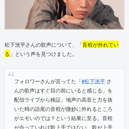
松下洸平さんの歌声について、「
音程が外れてい
る
」という声を見つけました。
フォロワーさんが言ってた「
#松下洸平
さ
んの歌声はすぐ目の前にいると感じる」を
配信ライブから検証。地声の高音と力を抜
いた時の語尾の音程が微妙に外れるところ
がエモいのでは？という結果に至る。音程
が合っていれば歌上手ではない、歌が上手