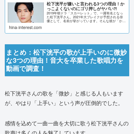
松下洸平が嫌いと言われる3つの理由！か
っこよくないのにゴリ押しがヤバい⁈
2019年朝ドラ「スカーレット」で、一躍有名となっ
た松下洸平さん。2021年大ブレイクが予想される俳
優として、名前が挙がっています。そんな彼が「かっ
こよくない」「ブサイク」などと言われていました。
hina-interest.com
その理由についてSNSの声などから、調査しま...
まとめ：松下洸平の歌が上手いのに微妙
な3つの理由！音大を卒業した歌唱力を
動画で調査！
松下洸平さんの歌を「微妙」と感じる人もいます
が、やはり「上手い」という声が圧倒的でした。
感情を込めて一曲一曲を大切に歌う松下洸平さんの
歌声は多くの人を魅了しています。