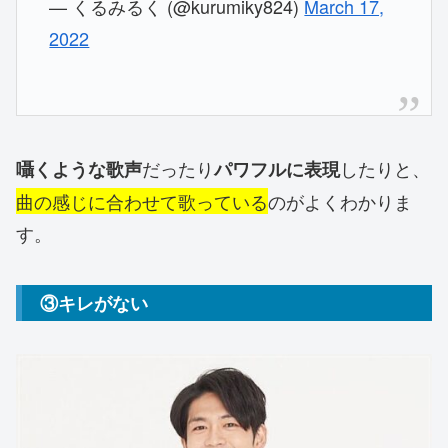
— くるみるく (@kurumiky824)
March 17,
2022
だったり
したりと、
囁くような歌声
パワフルに表現
曲の感じに合わせて歌っている
のがよくわかりま
す。
③キレがない