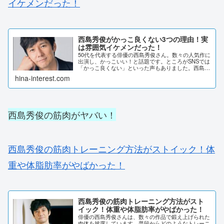
イケメンだった！
西島秀俊がかっこ良くない3つの理由！実
は雰囲気イケメンだった！
50代を代表する俳優の西島秀俊さん。数々の人気作に
出演し、かっこいい！と話題です。ところがSNSでは
「かっこ良くない」といった声もありました。西島秀
俊さんが、かっこ良くないと言われるのは何故でしょ
hina-interest.com
うか？理由を調査しました。西島秀俊がかっこ良...
西島秀俊の筋肉がヤバい！
西島秀俊の筋肉トレーニング方法がストイック！体
重や体脂肪率がやばかった！
西島秀俊の筋肉トレーニング方法がスト
イック！体重や体脂肪率がやばかった！
俳優の西島秀俊さんは、数々の作品で鍛え上げられた
肉体を披露しています。普段からどのようなトレーニ