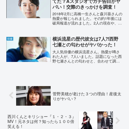
てた？Aスタジオでガチ告白がヤ
バい！交際のきっかけを調査！
2018年2月に高橋一生さんと森川葵さんの
熱愛が報じられました。その約1年後には
破局報道が流れました。2人の現在や、交
際に至ったきっかけを調査しました。高
橋一生と森川葵の現在は破局してた？高
橋一生さんと森川葵さんは2018年2月に
横浜流星の歴代彼女は7人⁈西野
俳優
「合鍵おこ...
七瀬との匂わせがヤバかった！
大人気俳優の横浜流星さん。熱愛が噂さ
れた人が、7人いました。話題になった西
野七瀬さんとの匂わせと、合わせて調査
していきます。横浜流星の歴代彼女は7
人⁈横浜流星さんといえばテレビや映画で
も大活躍中の俳優ですよね。恋愛事情に
ついても注目している...
菅野美穂が老けた３つの理由！産後太
りがヤバい？
西川くんとキリショー『１・２・３』
MV！元ネタは何？知ったら１００倍
笑える！