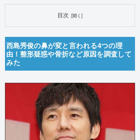
目次
西島秀俊の鼻が変と言われる4つの理
由！整形疑惑や骨折など原因を調査して
みた