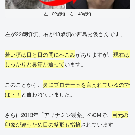
左：22歳頃 右：43歳頃
左が22歳頃頃、右が43歳頃の西島秀俊さんです。
若い頃は目と目の間にへこみ
がありますが、
現在は
しっかりと鼻筋が通って
います。
このことから、
鼻にプロテーゼを言えれているので
は？！
と言われていました。
さらに2013年「アリナミン製薬」のCMで、
目元の
印象が違うため目の整形も指摘
されています。