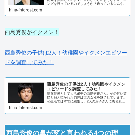
ングを行っているのでしょうか？通っているジムや、
筋トレ方法はなどを調査しました。西島秀俊の筋肉ト
hina-interest.com
レーニング方法がストイック！西島秀俊さんは「細
マ...
西島秀俊がイクメン！
西島秀俊の子供は2人！幼稚園やイクメンエピソー
ドを調査してみた！
西島秀俊の子供は2人！幼稚園やイクメン
エピソードを調査してみた！
現在俳優として大活躍中の西島秀俊さん。その甘い笑
顔と鍛え抜かれた肉体は世の女性を魅了しています。
私生活ではすでに結婚し、2人のお子さんに恵まれて
います。今回は気になる西島秀俊さんのプライベート
hina-interest.com
な部分を調べてみました！西島秀俊の子供は2人！2...
西島秀俊の鼻が変と言われる4つの理