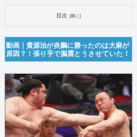
目次
動画｜貴源治が炎鵬に勝ったのは大麻が
原因？！張り手で脳震とうさせていた！