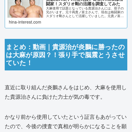
闘家！スダリオ剛の活躍を調査してみた
大麻使用で話題となっている貴源治さんには、双子の
兄がいます。元十両貴ノ富士さんで、現在は格闘家の
スダリオ剛さんとして活躍していました。元貴ノ富士
さんが力士を引退した理由はなんだったのでしょう
hina-interest.com
か？また現在の活躍を調査しました。貴源治の双子の
兄...
まとめ：動画｜貴源治が炎鵬に勝ったの
は大麻が原因？！張り手で脳震とうさせ
ていた！
直近に取り組んだ炎鵬さんをはじめ、大麻を使用し
た貴源治さんに負けた力士が気の毒です。
かなり前から使用していたという証言もあがってい
たので、今後の捜査で真相が明らかになることを願