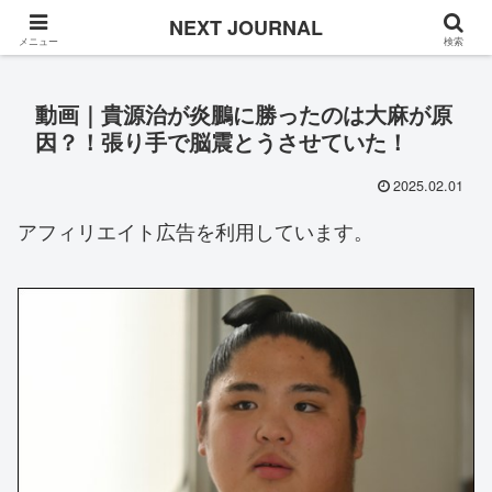
Once in a while
NEXT JOURNAL
メニュー
検索
動画｜貴源治が炎鵬に勝ったのは大麻が原
因？！張り手で脳震とうさせていた！
2025.02.01
アフィリエイト広告を利用しています。