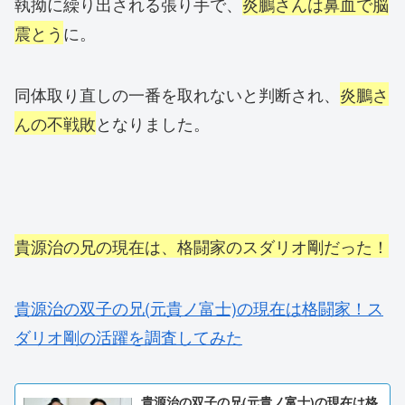
執拗に繰り出される張り手で、
炎鵬さんは鼻血で脳
震とう
に。
同体取り直しの一番を取れないと判断され、
炎鵬さ
んの不戦敗
となりました。
貴源治の兄の現在は、格闘家のスダリオ剛だった！
貴源治の双子の兄(元貴ノ富士)の現在は格闘家！ス
ダリオ剛の活躍を調査してみた
貴源治の双子の兄(元貴ノ富士)の現在は格