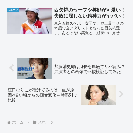
法や、内面にもフォーカスした考え方に
ついてまとめました。岡部友がゆりやん
西矢椛のセーフや笑顔が可愛い！
スポーツ
レトリィバァを30...
失敗に屈しない精神力がヤバい！
東京五輪スケボー女子で、史上最年少の
13歳で金メダリストとなった西矢椛選
手。あどけない笑顔と、競技中に見せた
「セーフ！」のポーズが可愛いと話題で
した。実際の動画や写真をまとめまし
た。西矢椛のセーフや笑顔が可愛い！失
敗に屈しない精神力がヤバい...
加藤清史郎は身長を厚底でサバ読み？
共演者との画像で比較検証してみた！
江口のりこが老けてるのは一重が原
因⁈若い頃からの画像変化を時系列で
比較！
ホーム
スポーツ