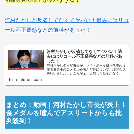
河村たかしが反省してなくてヤバい！過去にはリコ
ール不正疑惑などの前科があった！
河村たかしが反省してなくてヤバい！過
去にはリコール不正疑惑などの前科があ
った！
河村たかし名古屋市長が、ソフトボール日本代表の後
藤希友選手の金メダルを噛んだ件について、謝罪会見
を行いました。ところが全く反省した様子がなく、ま
たも炎上するはめに。リコール不正疑惑など、河村た
hina-interest.com
かし市長のヤバい過去を調査しました。河村たかし
が...
まとめ：動画｜河村たかし市長が炎上！
金メダルを噛んでアスリートからも批
判殺到！