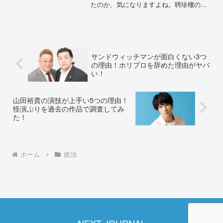
たのか、気になりますよね。聘珍樓の社
長令嬢や、並河理奈さんという名前が浮
上しています。どういった付き合いをし
ていたのか、詳しく調査しました。小室
圭の元彼女は聘珍樓の社長...
サンドウィッチマンが面白くない3つ
の理由！ホリプロを辞めた理由がヤバ
い！
山田裕貴の演技が上手い5つの理由！
怪演ぶりを過去の作品で調査してみ
た！
ホーム
政治
NEXT JOURNAL