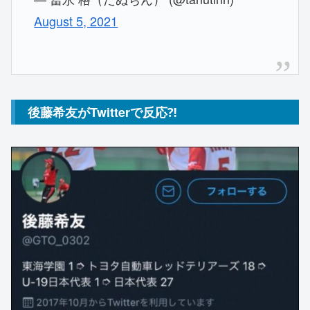
August 5, 2021
後藤希友がTwitterで反応⁈