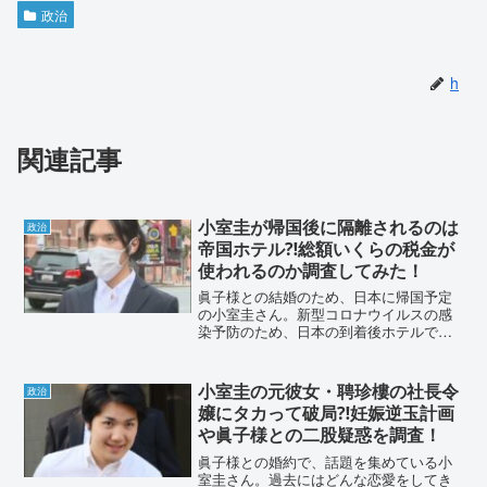
政治
h
関連記事
小室圭が帰国後に隔離されるのは
政治
帝国ホテル⁈総額いくらの税金が
使われるのか調査してみた！
眞子様との結婚のため、日本に帰国予定
の小室圭さん。新型コロナウイルスの感
染予防のため、日本の到着後ホテルで隔
離生活を行います。隔離されるホテルは
警備の利便上、皇室にゆかりのある帝国
ホテルでは？と言われていました。詳細
小室圭の元彼女・聘珍樓の社長令
政治
や投下される税金について...
嬢にタカって破局⁈妊娠逆玉計画
や眞子様との二股疑惑を調査！
眞子様との婚約で、話題を集めている小
室圭さん。過去にはどんな恋愛をしてき