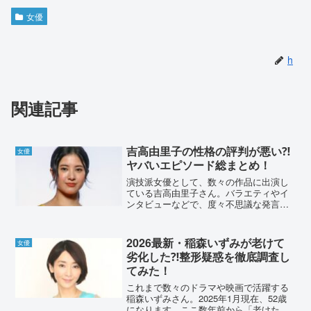
女優
h
関連記事
吉高由里子の性格の評判が悪い⁈
女優
ヤバいエピソード総まとめ！
演技派女優として、数々の作品に出演し
ている吉高由里子さん。バラエティやイ
ンタビューなどで、度々不思議な発言を
しているのを耳にします。その発言に性
格が悪いのでは？と感じる人も。吉高由
里子さんの性格の評判はどうなのか、調
2026最新・稲森いずみが老けて
女優
査してみたいと思います。...
劣化した⁈整形疑惑を徹底調査し
てみた！
これまで数々のドラマや映画で活躍する
稲森いずみさん。2025年1月現在、52歳
になります。ここ数年前から「老けた」