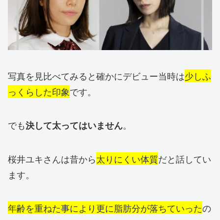
写真を見比べてみると確かにデビュー当時は
少しふ
っくらした印象
です。
でも
。
決して太ってはいません
桜井ユキさんは昔から
太りにくい体質
だと話してい
ます。
年齢を重ねた事により更に脂肪分が落ちていった
の