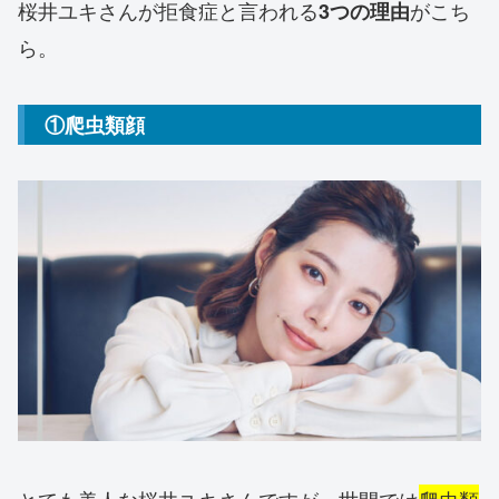
桜井ユキさんが拒食症と言われる
がこち
3つの理由
ら。
①爬虫類顔