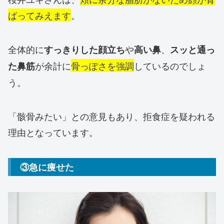
ばってみえます
。
全体的に
や
、
すっきりした顔立ち
高い鼻
スッと通っ
が余計に
骨っぽさを強調
しているのでしょ
た鼻筋
う。
「骸骨みたい」との意見もあり、拒食症を疑われる
理由となっています。
③急に痩せた