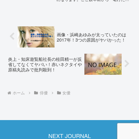
「劣化した」とも意見も多く見られまし
た。また「整形しているのでは？」との
疑惑も。徹底調査してみました。2026最
新・稲森いずみ...
画像・浜崎あゆみが太っていたのは
2017年！3つの原因がヤバかった！
炎上・知床遊覧船社長の桂田精一が反
省してなくてヤバい！赤いネクタイや
原稿丸読みで批判殺到！
ホーム
俳優
女優
NEXT JOURNAL