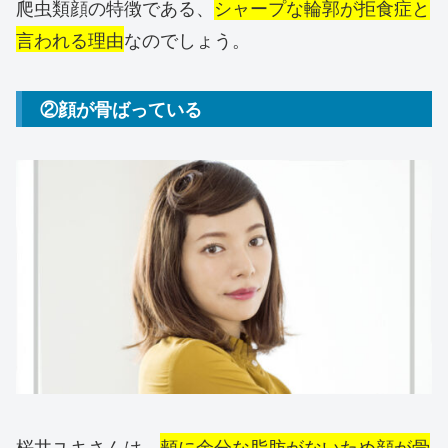
爬虫類顔の特徴である、
シャープな輪郭が拒食症と
言われる理由
なのでしょう。
②顔が骨ばっている
桜井ユキさんは、
頬に余分な脂肪がないため顔が骨