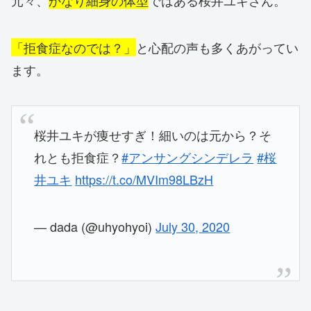
元々、
かなり細身の体型
ではある桜井ユキさん。
「拒食症なのでは？」
と心配の声も多くあがってい
ます。
桜井ユキが痩せすぎ！細いのは元から？そ
れとも拒食症？
#アンサングシンデレラ
#桜
井ユキ
https://t.co/MVIm98LBzH
— dada (@uhyohyoi)
July 30, 2020