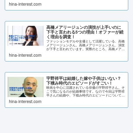
さんの目や鼻を比較しながら、整形疑惑について調査
hina-interest.com
しました。桜井ユキの目や鼻がデビュー時から変わ...
高橋メアリージュンの演技が上手いのに
下手と言われる5つの理由！オファーが続
く理由を調査！
ファッションモデルや女優として活躍している、高橋
メアリージュンさん。高橋メアリージュンさん、演技
が下手と言われています。実際のところ、高橋メアリ
ージュンさんの演技力はどうなのでしょうか？高橋メ
hina-interest.com
アリージュンさんの演技力と、オファーが続く理由
に...
宇野祥平は結婚した嫁や子供はいない？
下積み時代のエピソードがすごい！
映画を中心に活躍されている俳優の宇野祥平さん。そ
こで気になるのが結婚事情です。なので今回は宇野祥
平さんの結婚や、下積み時代のエピソードについて調
査してみました。宇野祥平は結婚した嫁や子供はいな
hina-interest.com
い？宇野祥平さんを調べると「結婚」というワード
が...