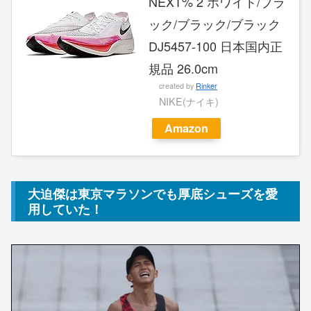
NEXT% 2 ホワイト/ブラ
ック/ブラック/ブラック
DJ5457-100 日本国内正
規品 26.0cm
created by
Rinker
NIKE(ナイキ)
Amazon
大迫傑は東京マラソンでも厚底シューズを愛
用していた！