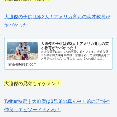
大迫傑の子供は娘2人！アメリカ育ちの英才教育が
ヤバかった！
大迫傑の子供は娘2人！アメリカ育ちの英
才教育がヤバかった！
大迫傑選手には、2人の可愛い娘がいます。大迫傑選
手が早稲田大学を卒業後、家族そろって活動拠点をア
メリアのオレゴンに移しました。2人の娘さんは、ど
んな生活を送っているのでしょうか。インスタや
hina-interest.com
YouTubeで、顔出しされているので詳しい情報など...
大迫傑の兄弟もイケメン！
Twitter特定｜大迫傑は3兄弟の真ん中！弟の苦悩や
仲良しエピソードまとめ！