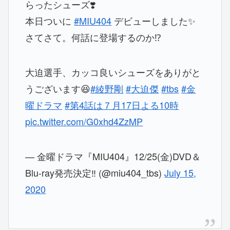
らったシューズ❣️
本日ついに
#MIU404
デビューしました✨
さてさて。何話に登場するのか⁉️
大迫選手、カッコ良いシューズをありがと
うございます😆
#綾野剛
#大迫傑
#tbs
#金
曜ドラマ
#第4話は７月17日よる10時
pic.twitter.com/G0xhd4ZzMP
— 金曜ドラマ『MIU404』12/25(金)DVD＆
Blu-ray発売決定‼︎ (@miu404_tbs)
July 15,
2020