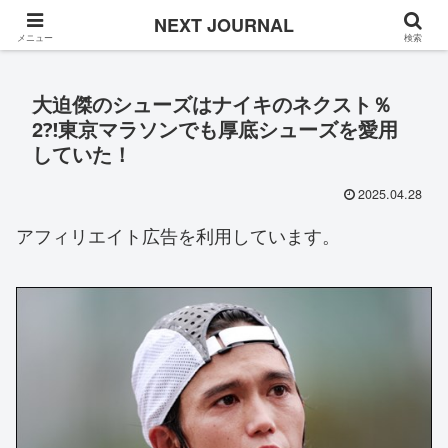
Once in a while
NEXT JOURNAL
メニュー
検索
大迫傑のシューズはナイキのネクスト％
2⁈東京マラソンでも厚底シューズを愛用
していた！
2025.04.28
アフィリエイト広告を利用しています。