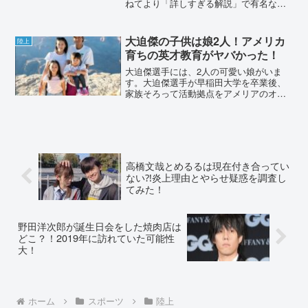
ねてより「詳しすぎる解説」で有名な増
田明美さん。面白いと言われる一方で、
失礼と批判されていました。批判的な声
が上がった原因を、調査しました。増田
大迫傑の子供は娘2人！アメリカ
陸上
明美の解説がウザいし失礼...
育ちの英才教育がヤバかった！
大迫傑選手には、2人の可愛い娘がいま
す。大迫傑選手が早稲田大学を卒業後、
家族そろって活動拠点をアメリアのオレ
ゴンに移しました。2人の娘さんは、どん
な生活を送っているのでしょうか。イン
スタやYouTubeで、顔出しされているの
で詳しい情報など...
高橋文哉とめるるは現在付き合ってい
ない⁈炎上理由とやらせ疑惑を調査し
てみた！
野田洋次郎が誕生日会をした焼肉店は
どこ？！2019年に訪れていた可能性
大！
ホーム
スポーツ
陸上