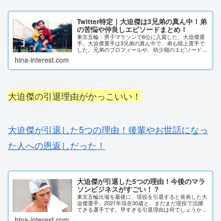
Twitter特定｜大迫傑は3兄弟の真ん中！弟
の苦悩や仲良しエピソードまとめ！
東京五輪・男子マラソンで6位に入賞した、大迫傑選
手。大迫傑選手は3兄弟の真ん中で、弟も陸上選手で
した。兄弟のプロフィールや、幼少期のエピソードな
どを調査していきます。Twitter特定｜大迫傑は3兄弟
hina-interest.com
の真ん中！仲良しエピソードまとめ大迫傑選...
大迫傑の引退理由がかっこいい！
大迫傑が引退した5つの理由！後輩やお世話になっ
た人への恩返しだった！
大迫傑が引退した5つの理由！今後のマラ
ソンビジネスがすごい！？
東京五輪出場を最後に、現役を引退すると発表した大
迫傑選手。2021年現在30歳と、まだまだ現役で活躍
できる選手です。早すぎる引退理由は何でしょうか？
詳しく調査しました。大迫傑が引退した5つの理由！
hina-interest.com