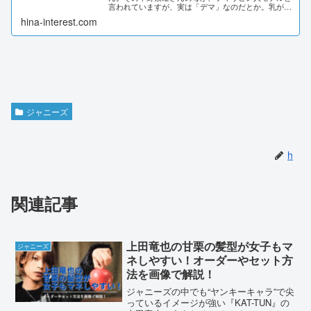
言われていますが、実は「デマ」なのだとか。乳がん
と脳腫瘍があるという噂もありました。平野紫耀さん
hina-interest.com
の母親の噂は事実なのか、調査したので紹介...
ジャニーズ
h
関連記事
上田竜也の甘栗の髪型が女子もマ
ジャニーズ
ネしやすい！オーダーやセット方
法を画像で解説！
ジャニーズの中でも“ヤンキーキャラ”で尖
っているイメージが強い『KAT-TUN』の