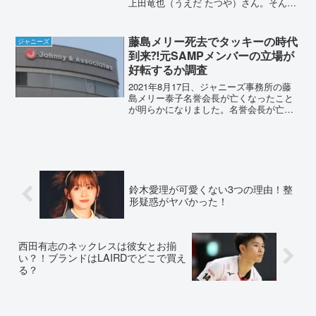
上田竜也（うえだ たつや）さん。そんな
上田竜也さんですが、『甘栗時代』と呼
ばれる“可愛いキャラ”でファンを魅了して
いた時期があります。そこで今回は、上
藤島メリー死去でタッキーの時代
ジャニーズ
田竜也さ...
到来⁈元SAMPメンバーの立場が
好転するか調査
2021年8月17日、ジャニーズ事務所の藤
島メリー泰子名誉会長が亡くなったこと
が明らかになりました。名誉会長が亡く
なったことで、ジャニーズ事務所は大き
な転換期を迎えそうです。副社長の滝沢
秀明さんの手腕が問われる時がきまし
た。今後。ジャニーズ...
鈴木愛理が可愛くない3つの理由！整
形疑惑がヤバかった！
西田有志のネックレスは彼女とお揃
い？！ブランドはLAIRDでどこで買え
る？