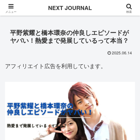
Once in a while
NEXT JOURNAL
メニュー
検索
平野紫耀と橋本環奈の仲良しエピソードが
ヤバい！熱愛まで発展しているって本当？
2025.06.14
アフィリエイト広告を利用しています。