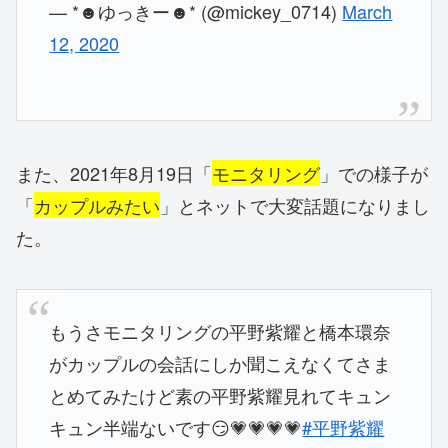
— *☻ゆっきー☻* (@mickey_0714)
March
12, 2020
また、2021年8月19日「
モニタリング
」での様子が
「
カップルみたい
」とネットで大変話題になりまし
た。
もうさモニタリングの平野紫耀と橋本環奈
がカップルの会話にしか聞こえなくてさま
とめてみたけど素の平野紫耀見れてキュン
キュン半端ないです😏💗💗💗💗
#平野紫耀