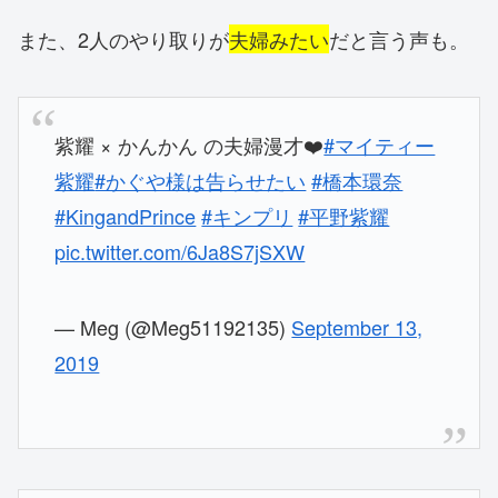
また、2人のやり取りが
夫婦みたい
だと言う声も。
紫耀 × かんかん の夫婦漫才❤️
#マイティー
紫耀
#かぐや様は告らせたい
#橋本環奈
#KingandPrince
#キンプリ
#平野紫耀
pic.twitter.com/6Ja8S7jSXW
— Meg (@Meg51192135)
September 13,
2019