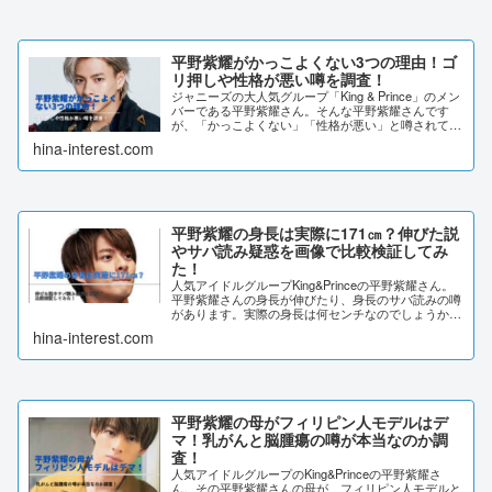
平野紫耀がかっこよくない3つの理由！ゴ
リ押しや性格が悪い噂を調査！
ジャニーズの大人気グループ「King & Prince」のメン
バーである平野紫耀さん。そんな平野紫耀さんです
が、「かっこよくない」「性格が悪い」と噂されてい
るのはご存じでしょうか？「かっこよくない」と言わ
hina-interest.com
れている理由は何でしょうか？SNSの...
平野紫耀の身長は実際に171㎝？伸びた説
やサバ読み疑惑を画像で比較検証してみ
た！
人気アイドルグループKing&Princeの平野紫耀さん。
平野紫耀さんの身長が伸びたり、身長のサバ読みの噂
があります。実際の身長は何センチなのでしょうか？
な平野紫耀さんの身長について、画像比較で検証して
hina-interest.com
みました。平野紫耀の身長は実際に171...
平野紫耀の母がフィリピン人モデルはデ
マ！乳がんと脳腫瘍の噂が本当なのか調
査！
人気アイドルグループのKing&Princeの平野紫耀さ
ん。その平野紫耀さんの母が、フィリピン人モデルと