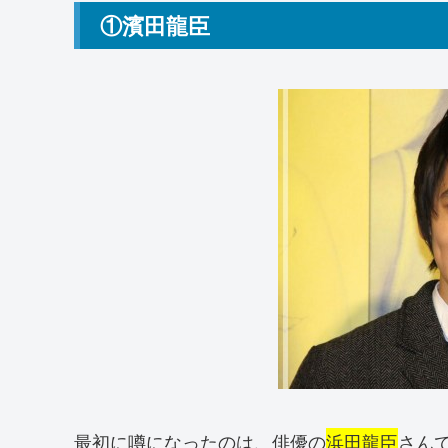
①濱田龍臣
最初に噂になったのは、俳優の
浜田龍臣
さん