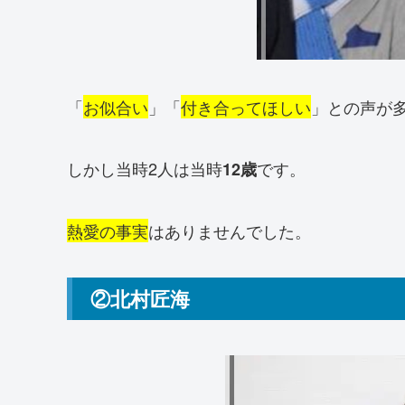
「
お似合い
」「
付き合ってほしい
」との声が
しかし当時2人は当時
です。
12歳
熱愛の事実
はありませんでした。
②北村匠海