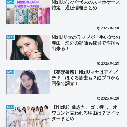
NiziUメンバー6人のスマホケース
NiziU
特定！通販情報まとめ
2025.04.28
NiziUリマのラップが上手い3つの
NiziU
理由！海外の評価も抜群で作詞も
出来る！
2025.04.28
【整形疑惑】NiziUマヤはアイプ
NiziU
チ？！ほくろ除去も？虹プロから
画像で調査！
2025.04.28
【NiziU】飽きた、ゴリ押し、オ
NiziU
ワコンと言われる理由は？ツイッ
ターまとめ