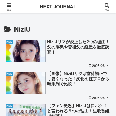
Once in a while
NEXT JOURNAL
メニュー
検索
NiziU
NiziUリマが炎上した2つの理由！
NiziU
父の浮気や曽祖父の経歴を徹底調
査！
2025.06.14
【画像】NiziUリクは歯科矯正で
NiziU
可愛くなった！変化を虹プロから
時系列で比較！
2025.06.14
【ファン激怒】NiziUは口パク！
NiziU
と言われる５つの理由！生歌番組
で検証！