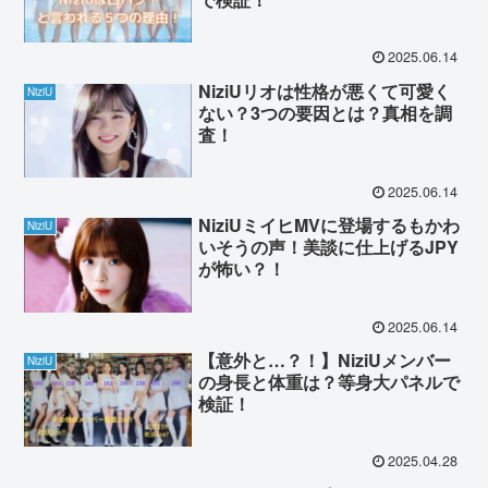
2025.06.14
NiziUリオは性格が悪くて可愛く
NiziU
ない？3つの要因とは？真相を調
査！
2025.06.14
NiziUミイヒMVに登場するもかわ
NiziU
いそうの声！美談に仕上げるJPY
が怖い？！
2025.06.14
【意外と…？！】NiziUメンバー
NiziU
の身長と体重は？等身大パネルで
検証！
2025.04.28