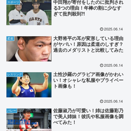
中田翔が寄付をしたのに批判され
スポーツ
る3つの理由！年棒の割に少なす
ぎて批判殺到⁈
2025.06.14
大野将平の耳が変形している理由
柔道
がヤバい！原因は柔道のしすぎ？
過去のメダリストと比較してみた
2025.06.14
土性沙羅のグラビア画像がかわい
レスリング
い！オシャレな私服やプライベー
ト画像も！
2025.06.14
佐藤淑乃が可愛い！姉は佐藤彩乃
バレー
で美人姉妹！彼氏や私服画像を調
べてみた！