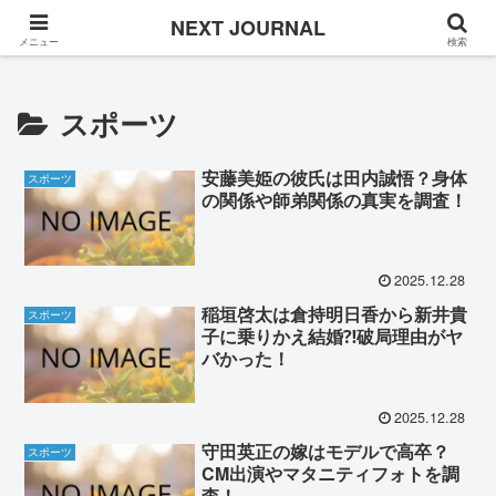
Once in a while
NEXT JOURNAL
メニュー
検索
スポーツ
安藤美姫の彼氏は田内誠悟？身体
スポーツ
の関係や師弟関係の真実を調査！
2025.12.28
稲垣啓太は倉持明日香から新井貴
スポーツ
子に乗りかえ結婚⁈破局理由がヤ
バかった！
2025.12.28
守田英正の嫁はモデルで高卒？
スポーツ
CM出演やマタニティフォトを調
査！