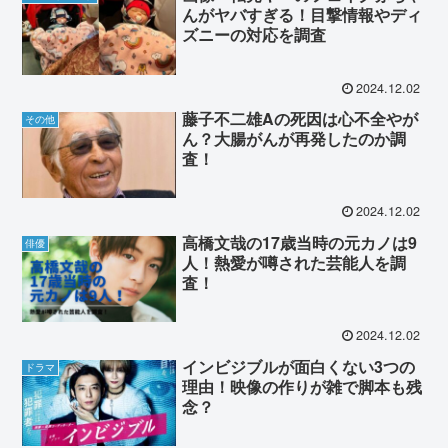
んがヤバすぎる！目撃情報やディ
ズニーの対応を調査
2024.12.02
藤子不二雄Aの死因は心不全やが
その他
ん？大腸がんが再発したのか調
査！
2024.12.02
高橋文哉の17歳当時の元カノは9
俳優
人！熱愛が噂された芸能人を調
査！
2024.12.02
インビジブルが面白くない3つの
ドラマ
理由！映像の作りが雑で脚本も残
念？