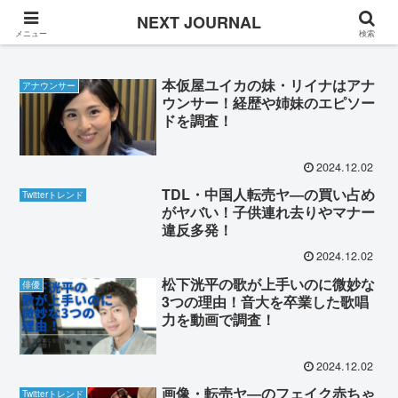
Once in a while
NEXT JOURNAL
メニュー
検索
本仮屋ユイカの妹・リイナはアナ
アナウンサー
ウンサー！経歴や姉妹のエピソー
ドを調査！
2024.12.02
TDL・中国人転売ヤ―の買い占め
Twitterトレンド
がヤバい！子供連れ去りやマナー
違反多発！
2024.12.02
松下洸平の歌が上手いのに微妙な
俳優
3つの理由！音大を卒業した歌唱
力を動画で調査！
2024.12.02
画像・転売ヤ―のフェイク赤ちゃ
Twitterトレンド