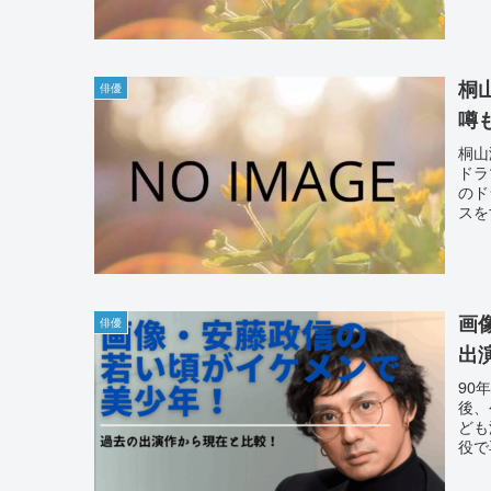
桐
俳優
噂
桐山
ドラ
のド
スを
画
俳優
出
90
後、
ども
役で