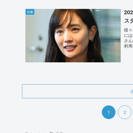
2
俳優
ス
様々
には
さん
村周
1
2