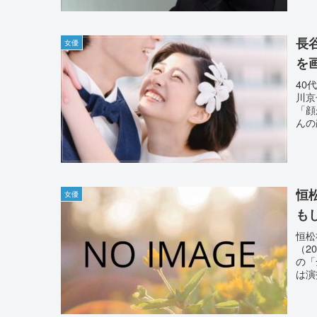
長
女優
を
40
川京
「顔
んの
恒
女優
も
恒松
（2
の「
は演