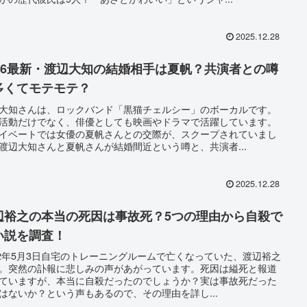
2025.12.28
026最新・渡辺大知の結婚相手は夏帆？共演者との噂
多くてモテモテ？
大知さんは、ロックバンド「黒猫チェルシー」のボーカルです。
活動だけでなく、俳優としても映画やドラマで活躍しています。
イベートでは女優の夏帆さんとの交際が、スクープされていまし
渡辺大知さんと夏帆さんが結婚間近という噂と、共演者...
2025.12.28
辺裕之の本当の死因は事故死？5つの理由から自殺で
い説を調査！
22年5月3日自宅のトレーニングルームで亡くなっていた、渡辺裕之
。突然の訃報に悲しみの声があがっています。死因は縊死と報道
ていますが、本当に自殺だったのでしょうか？実は事故死だった
はないか？という声もあるので、その理由を詳し...