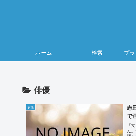
ホーム
検索
俳優
志
女優
で
「女
ん。
躍し