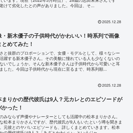
老けて劣化したとの声がありました。今回は、そ...
2025.12.28
像・新木優子の子供時代がかわいい！時系列で画像
まとめてみた！
さと抜群のプロポーションで、女優・モデルとして、様々なシー
活躍する新木優子さん。その美貌に憧れている人も少なくないの
ないでしょうか。そんな新木優子さんは子供時代から可愛いと耳
ました。今回は子供時代から現在に至るまで、時系列順...
2025.12.28
本まりかの歴代彼氏は9人？元カレとのエピソードが
バかった！
のみならず声優やナレーターとしても活躍中の松本まりかさん。
な松本まりかさんですが、歴代彼氏が9人もいたという噂を聞きま
。元彼とのヤバいエピソードも、詳しくまとめていきます。松本
かの歴代彼氏は9人？「あざとかわいい」というジャ...