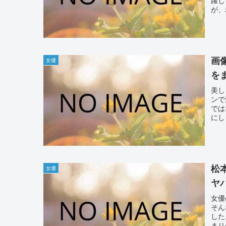
が、
画
女優
を
美し
ンで
では
にし
松
女優
ヤ
女優
そん
した
まり