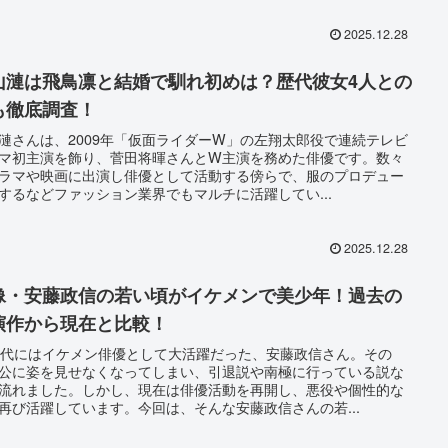
2025.12.28
山漣は飛鳥凛と結婚で馴れ初めは？歴代彼女4人との
も徹底調査！
漣さんは、2009年「仮面ライダーW」の左翔太郎役で連続テレビ
マ初主演を飾り、菅田将暉さんとW主演を務めた俳優です。数々
ラマや映画に出演し俳優として活動する傍らで、服のプロデュー
するなどファッション業界でもマルチに活躍してい...
2025.12.28
像・安藤政信の若い頃がイケメンで美少年！過去の
演作から現在と比較！
年代にはイケメン俳優として大活躍だった、安藤政信さん。その
公に姿を見せなくなってしまい、引退説や南極に行っている説な
流れました。しかし、現在は俳優活動を再開し、悪役や個性的な
再び活躍しています。今回は、そんな安藤政信さんの若...