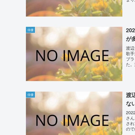
2
俳優
が
渡辺
歌手
プラ
た。
渡
俳優
な
20
さん
され
ので