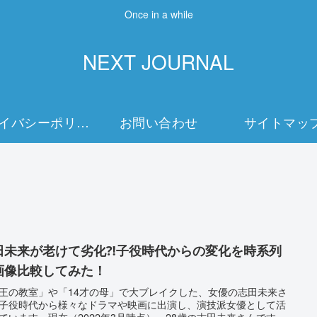
Once in a while
NEXT JOURNAL
プライバシーポリシー
お問い合わせ
サイトマッ
田未来が老けて劣化⁈子役時代からの変化を時系列
画像比較してみた！
王の教室」や「14才の母」で大ブレイクした、女優の志田未来さ
子役時代から様々なドラマや映画に出演し、演技派女優として活
ています。現在（2022年3月時点）、28歳の志田未来さんです