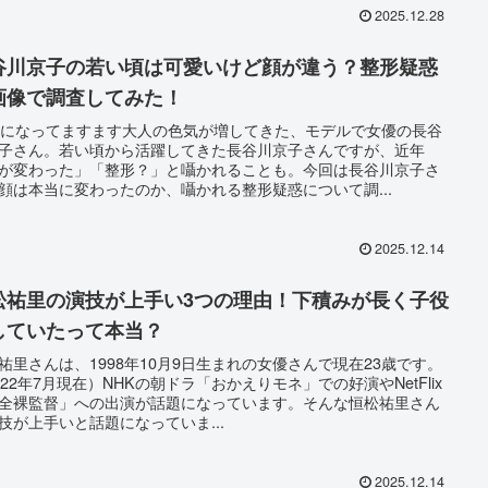
2025.12.28
谷川京子の若い頃は可愛いけど顔が違う？整形疑惑
画像で調査してみた！
代になってますます大人の色気が増してきた、モデルで女優の長谷
子さん。若い頃から活躍してきた長谷川京子さんですが、近年
が変わった」「整形？」と囁かれることも。今回は長谷川京子さ
顔は本当に変わったのか、囁かれる整形疑惑について調...
2025.12.14
松祐里の演技が上手い3つの理由！下積みが長く子役
していたって本当？
祐里さんは、1998年10月9日生まれの女優さんで現在23歳です。
022年7月現在）NHKの朝ドラ「おかえりモネ」での好演やNetFlix
全裸監督」への出演が話題になっています。そんな恒松祐里さん
技が上手いと話題になっていま...
2025.12.14