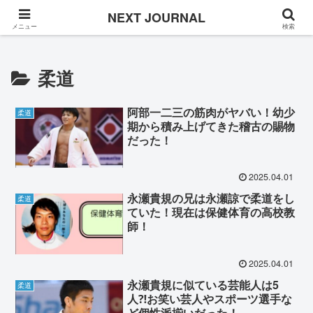
Once in a while
NEXT JOURNAL
メニュー
検索
柔道
阿部一二三の筋肉がヤバい！幼少
柔道
期から積み上げてきた稽古の賜物
だった！
2025.04.01
永瀬貴規の兄は永瀬諒で柔道をし
柔道
ていた！現在は保健体育の高校教
師！
2025.04.01
永瀬貴規に似ている芸能人は5
柔道
人⁈お笑い芸人やスポーツ選手な
ど個性派揃いだった！