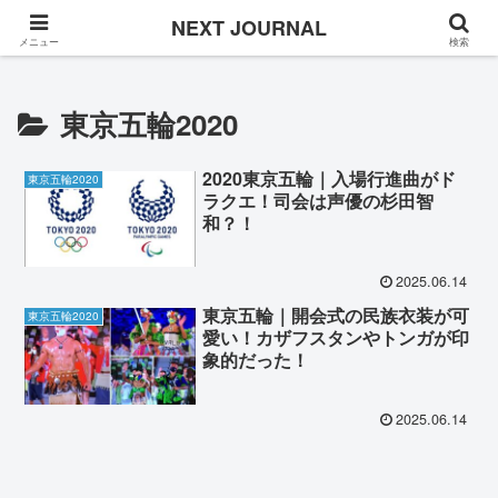
Once in a while
NEXT JOURNAL
メニュー
検索
東京五輪2020
2020東京五輪｜入場行進曲がド
東京五輪2020
ラクエ！司会は声優の杉田智
和？！
2025.06.14
東京五輪｜開会式の民族衣装が可
東京五輪2020
愛い！カザフスタンやトンガが印
象的だった！
2025.06.14