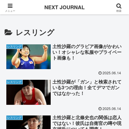
Once in a while
NEXT JOURNAL
メニュー
検索
レスリング
土性沙羅のグラビア画像がかわい
レスリング
い！オシャレな私服やプライベー
ト画像も！
2025.06.14
土性沙羅が「ガン」と検索されて
レスリング
いる3つの理由！全てデマでガン
ではなかった！
2025.06.14
土性沙羅と北條史也の関係は恋人
レスリング
ではない！彼氏は自衛官の噂や現
在彼氏についても調査！